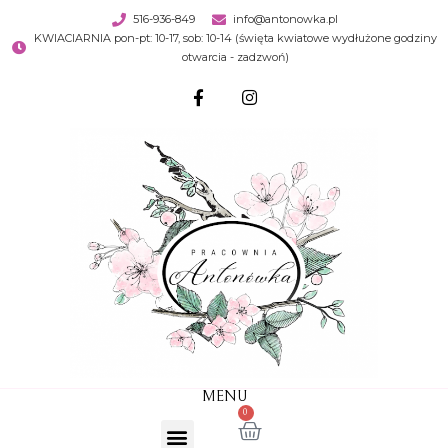
516-936-849
info@antonowka.pl
KWIACIARNIA pon-pt: 10-17, sob: 10-14 (święta kwiatowe wydłużone godziny
otwarcia - zadzwoń)
MENU
0
STRONA GŁÓWNA
WARSZTATY I SESJE FOTO