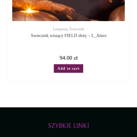
Lampiony
,
Świeczniki
Świecznik wiszący FIELD złoty – L_Aluro
94.00
zł
Add to cart
SZYBKIE LINKI