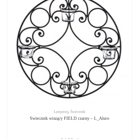
Lampiony
,
Świeczniki
Świecznik wiszący FIELD czarny – L_Aluro