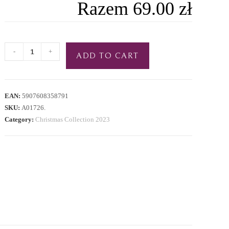
Razem
69.00 zł
-
+
ADD TO CART
EAN:
5907608358791
SKU:
A01726.
Category:
Christmas Collection 2023