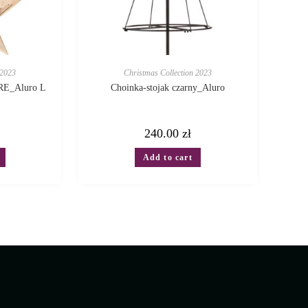
 2023
Christmas Collection 2023
RE_Aluro L
Choinka-stojak czarny_Aluro
240.00
zł
Add to cart