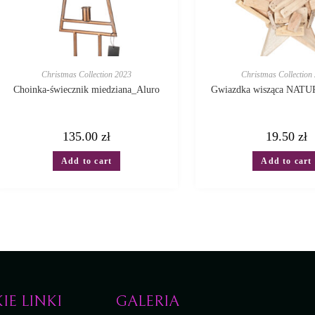
Christmas Collection 2023
Christmas Collection
Choinka-świecznik miedziana_Aluro
Gwiazdka wisząca NATU
135.00
zł
19.50
zł
Add to cart
Add to cart
IE LINKI
GALERIA