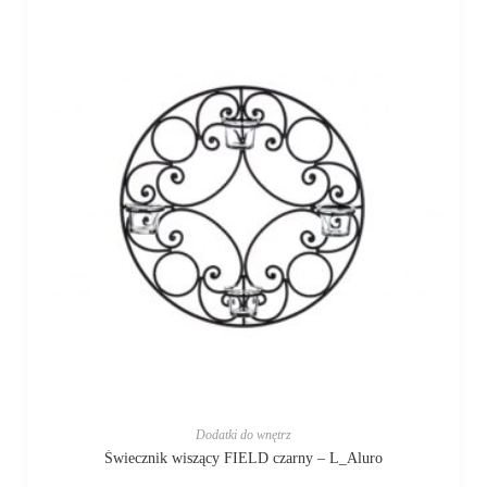
Dodatki do wnętrz
Świecznik wiszący FIELD czarny – L_Aluro