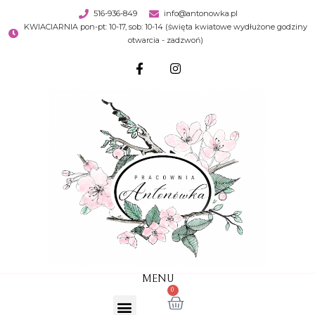
516-936-849
info@antonowka.pl
KWIACIARNIA pon-pt: 10-17, sob: 10-14 (święta kwiatowe wydłużone godziny
otwarcia - zadzwoń)
MENU
0
STRONA GŁÓWNA
WARSZTATY I SESJE FOTO